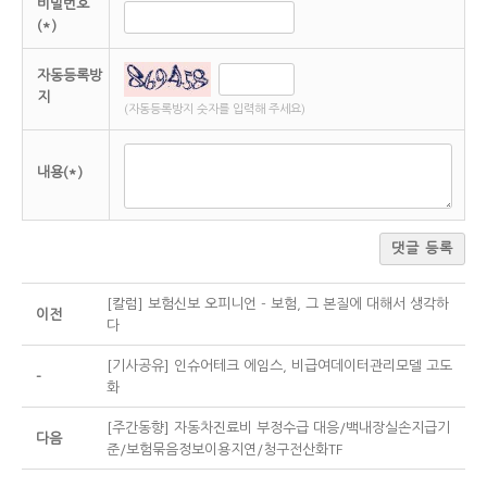
비밀번호
(*)
자동등록방
지
(자동등록방지 숫자를 입력해 주세요)
내용(*)
댓글 등록
[칼럼] 보험신보 오피니언 - 보험, 그 본질에 대해서 생각하
이전
다
[기사공유] 인슈어테크 에임스, 비급여데이터관리모델 고도
-
화
[주간동향] 자동차진료비 부정수급 대응/백내장실손지급기
다음
준/보험묶음정보이용지연/청구전산화TF