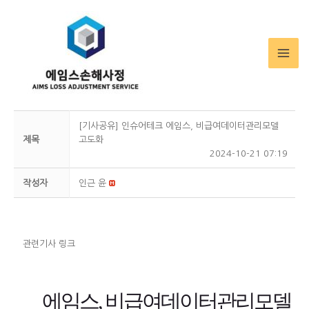
MA
ME
[기사공유] 인슈어테크 에임스, 비급여데이터관리모델
제목
고도화
2024-10-21 07:19
작성자
인근 윤
관련기사 링크
에임스, 비급여데이터관리모델 