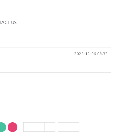
TACT US
2023-12-06 08:33
다
기
바
메
복
본
본