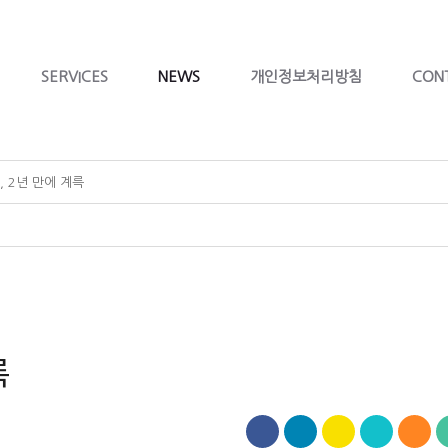
SERVICES
NEWS
개인정보처리방침
CON
, 2년 만에 계륵
륵
S
S
페
트
카
U
이