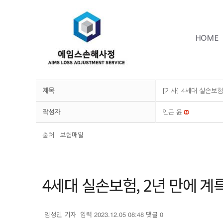
HOME
제목
[기사] 4세대 실손보험
작성자
인근 윤
출처 :
보험매일
4세대 실손보험, 2년 만에 계
기
임성민 기자
입력 2023.12.05 08:48
댓글 0
자