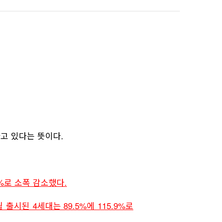
로
일
사
른
사
문
문
가
보
하
공
저
글
글
기
내
기
유
장
씨
씨
기
줄
키
찾
이
우
기
기
기
고 있다는 뜻이다.
7%로 소폭 감소했다.
 출시된 4세대는 89.5%에 115.9%로