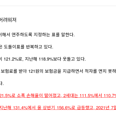
이
위
카
R
메
N
N
스
터
오
L
일
북
(
스
복
(
S
S
(
으
토
사
으
으
)
리
(
)
 어려워져
기
기
)
로
(
으
로
로
기
으
)
기
사
사
기
사
)
로
사
이해서 연주하도록 지정하는 표를 말한다.
사
보
로
기
보
보
내
기
사
내
보
보
내
기
사
보
기
은 도돌이표를 반복하고 있다.
기
보
내
내
내
내
기
기
기
기
1.2%로, 지난해 118.9%보다 웃돌고 있다.
 보험료를 받아 121원의 보험금을 지급하면서 적자를 면치 못하
다.
1.5%로 소폭 손해율이 떨어졌고, 2세대는 111.5%에서 110.
난해 131.4%에서 올 상반기 156.6%로 급등했고, 2021년 7월