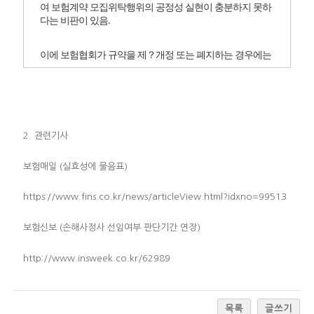
여 보험계약 모집위탁행위의 공정성 실현이 충분하지 못하
다는 비판이 있음.
이에 보험협회가 규약을 제？개정 또는 폐지하는 경우에는
보험설계사 등 이해관계자의 의견을 수렴하는 절차를 거치
도록 하고, 손해사정업무가 공정하게 이루어질 수 있도록 보
험회사가 손해사정업무를 직접 수행하거나 위탁하는 경우
각각에 대하여 준수하여야 할 사항을 명확히 규정하며, 손해
사정사에 대한 교육 실시 의무, 손해사정업자의 공시의무,
손해사정업무에 관한 과대？허위의 표시？광고 금지 등의
2. 관련기사
규정을 신설하는 등 현행법의 미비점을 보완하려는 것임.
보험매일 (실효성에 물음표)
한편, 현행법 제125조제1항에 따라 체결된 상호협정에 근거
하여 운영 중인 ‘자동차사고 과실비율분쟁 심의위원회’의 안
https://www.fins.co.kr/news/articleView.html?idxno=99513
정적인 운영을 위하여 보험협회의 업무에 대통령령으로 정
하는 보험회사간 분쟁의 자율조정 업무를 추가하려는 것임.
보험신보 (손해사정사 선임여부 판단기간 연장)
대안의 주요내용
http://www.insweek.co.kr/62989
가. 보험협회가 제85조의3제2항에 따른 규약을 제정？개정
또는 폐지하는 경우에는 금융위원회가 정하여 고시하는 바
에 따라 보험설계사 등 이해관계자의 의견을 수렴하는 절차
를 거치도록 함(안 제85조의3제3항 신설).
목록
글쓰기