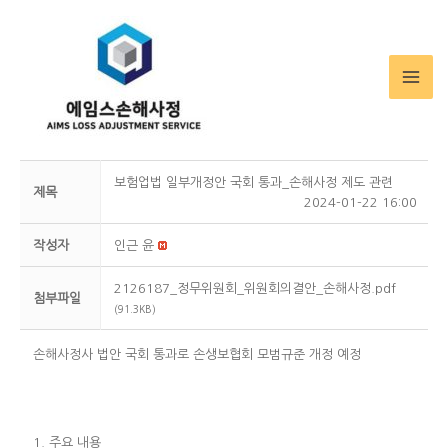
MA
ME
보험업법 일부개정안 국회 통과_손해사정 제도 관련
제목
2024-01-22 16:00
작성자
인근 윤
2126187_정무위원회_위원회의결안_손해사정.pdf
첨부파일
(91.3KB)
손해사정사 법안 국회 통과로 손생보협회 모범규준 개정 예정
1. 주요 내용