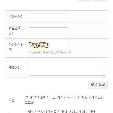
나. 보험협회의 업무에 대통령령으로 정하는 보험회사 간 분
쟁의 자율조정 업무를 추가함(안 제175조제3항제1호의3 신
설).
다. 보험계약자 등이 손해사정사를 선임하려고 보험회사에
작성자(*)
알리는 경우 보험회사는 해당 손해사정사가 금융위원회가
정하는 손해사정사 선임 동의기준을 충족하면 이에 동의하
비밀번호
도록 함(안 제185조제2항 신설).
라. 보험회사가 손해사정사를 고용하여 손해사정업무를 직
(*)
접 수행하는 경우 고용한 손해사정사에 대한 평가기준에 보
험금 삭감을 유도하는 지표를 사용하지 못하도록 하는 등 준
자동등록방
수사항을 규정함(안 제185조제3항 신설).
지
마. 보험회사가 손해사정업무를 손해사정사 또는 손해사정
(자동등록방지 숫자를 입력해 주세요)
업자에게 위탁하는 경우 업무위탁기준을 마련하여 준수하
도록 하고, 위탁계약서상 계약사항을 이행하지 아니하거나
위탁계약서상 업무 외의 업무를 강요하는 행위 등을 금지하
내용(*)
는 등 보험회사의 준수사항 및 금지행위를 규정함(안 제185
조제4항？제5항 신설).
바. 보험회사 및 손해사정업자에게 소속 손해사정사에 대한
댓글 등록
교육 실시 의무를 부과함(안 제186조의2 신설).
사. 손해사정업자의 경영현황 등을 공시하도록 함(안 제187
조제4항 신설).
[기사] 카카오페이손보, 갤럭시 S24 출시 맞춰 휴대폰보험
아. 손해사정사？손해사정업자가 아닌 자의 손해사정업무
이전
고도화
수행에 관한 표시？광고 또는 손해사정사？손해사정업자
의 과대？허위의 표시？광고를 금지함(안 제189조의2 신
-
보험업법 일부개정안 국회 통과_손해사정 제도 관련