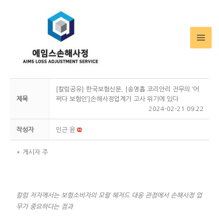
MA
ME
[칼럼공유] 한국보험신문, [송영흡 코리안리 전무의 ‘어
제목
쩌다 보험인’]손해사정업계가 고사 위기에 있다
2024-02-21 09:22
작성자
인근 윤
* 게시자 주
칼럼 저자께서는
보험소비자의 모랄 헤저드 대응 관점에서
손해사정 업
무가 중요하다는 점과