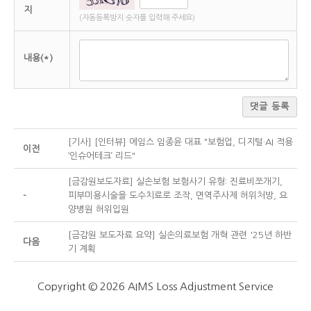
지
(자동등록방지 숫자를 입력해 주세요)
내용(*)
댓글 등록
[기사] [인터뷰] 에임스 임종윤 대표 "보험업, 디지털·AI 적용
이전
‘인슈어테크’ 리드"
[금감원보도자료] 실손보험 보험사기 유형: 진료비쪼개기,
-
피부미용시술을 도수치료로 조작, 면역주사제 허위처방, 요
양병원 허위입원
[금감원 보도자료 요약] 실손의료보험 개혁 관련 '25년 하반
다음
기 계획
Copyright © 2026 AIMS Loss Adjustment Service